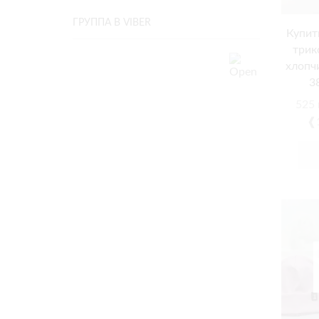
ГРУППА В VIBER
Купит
трик
хлопчи
3
525
❰1