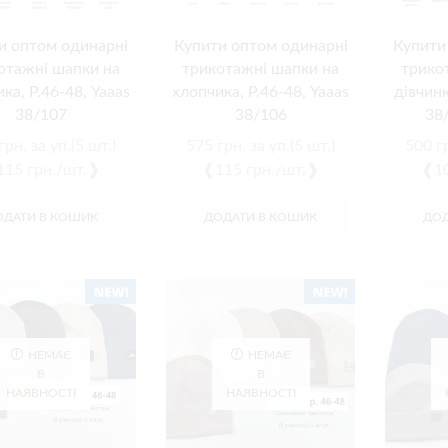
и оптом одинарні
Купити оптом одинарні
Купити
отажні шапки на
трикотажні шапки на
трико
ка, Р.46-48, Yaaas
хлопчика, Р.46-48, Yaaas
дівчинк
38/107
38/106
38/
грн.
за уп.(5 шт.)
575
грн.
за уп.(5 шт.)
500
г
15 грн./шт.❱
❰115 грн./шт.❱
❰10
ОДАТИ В КОШИК
ДОДАТИ В КОШИК
ДОД
НЕМАЄ
НЕМАЄ
В
В
НАЯВНОСТІ
НАЯВНОСТІ