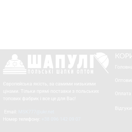
КОР
Головна
Оптови
Європейська якість, за самими низькими
цінами. Тільки прямі поставки з польських
Оплата
топових фабрик і все це для Вас!
Відгуки
Email: 
MSK777@ukr.net
Номер телефону: 
+38 096 142 09 07