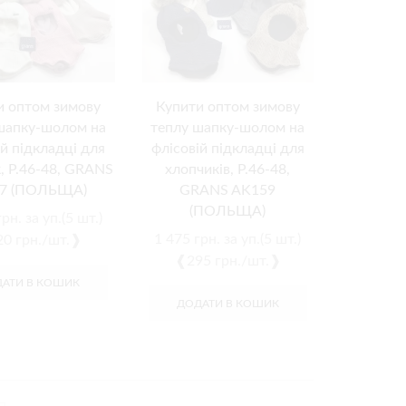
и оптом зимову
Купити оптом зимову
шапку-шолом на
теплу шапку-шолом на
ій підкладці для
флісовій підкладці для
к, Р.46-48, GRANS
хлопчиків, Р.46-48,
7 (ПОЛЬЩА)
GRANS AK159
(ПОЛЬЩА)
рн.
за уп.(5 шт.)
1 475
грн.
за уп.(5 шт.)
0 грн./шт.❱
❰295 грн./шт.❱
АТИ В КОШИК
ДОДАТИ В КОШИК