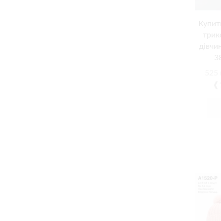
Купит
трик
дівчин
3
525
❰1