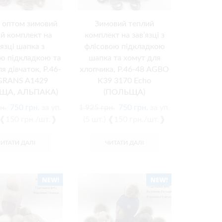
 оптом зимовий
Зимовий теплий
й комплект на
комплект на зав’язці з
’язці шапка з
флісовою підкладкою
ю підкладкою та
шапка та хомут для
я дівчаток, Р.46-
хлопчика, Р.46-48 AGBO
 GRANS A1429
K39 3170 Echo
ЩА, АЛЬПАКА)
(ПОЛЬЩА)
н.
750
грн.
за уп.
1 925
грн.
750
грн.
за уп.
) ❰150 грн./шт.❱
(5 шт.) ❰150 грн./шт.❱
ЧИТАТИ ДАЛІ
ЧИТАТИ ДАЛІ