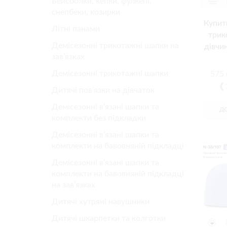
Бейсболки, кепки, фулкепі,
снепбеки, козирки
Купит
Літні панами
трик
Демісезонні трикотажні шапки на
дівчин
зав’язках
Демісезонні трикотажні шапки
575
❰1
Дитячі пов’язки на дівчаток
Демісезонні в’язані шапки та
Д
комплекти без підкладки
Демісезонні в’язані шапки та
комплекти на бавовняній підкладці
Демісезонні в’язані шапки та
комплекти на бавовняній підкладці
на зав’язках
Дитячі хутряні навушники
Дитячі шкарпетки та колготки