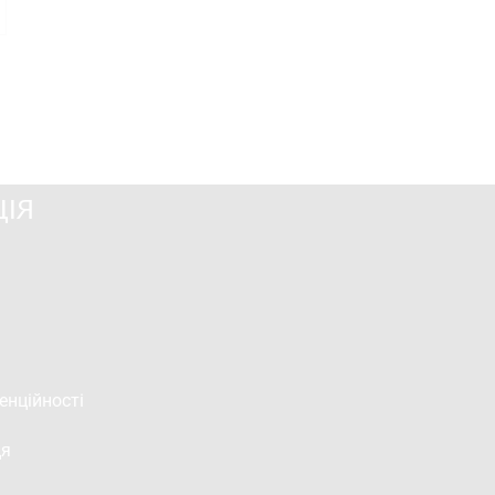
ІЯ
енційності
ця