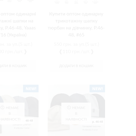
 оптом одинарні
Купити оптом одинарну
тажні шапки на
трикотажну шапку
у, Р.46-48, Yaaas
тюрбан на дівчинку, Р.46-
16 (Україна)
48, #65
рн.
за уп.(5 шт.)
550
грн.
за уп.(5 шт.)
0 грн./шт.❱
❰110 грн./шт.❱
АТИ В КОШИК
ДОДАТИ В КОШИК
НЕМАЄ
НЕМАЄ
В
В
НАЯВНОСТІ
НАЯВНОСТІ