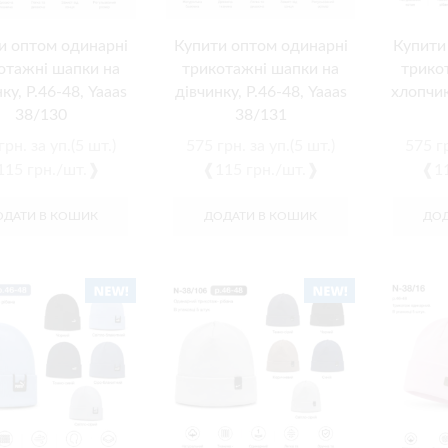
и оптом одинарні
Купити оптом одинарні
Купити
отажні шапки на
трикотажні шапки на
трико
ку, Р.46-48, Yaaas
дівчинку, Р.46-48, Yaaas
хлопчик
38/130
38/131
грн.
за уп.(5 шт.)
575
грн.
за уп.(5 шт.)
575
г
15 грн./шт.❱
❰115 грн./шт.❱
❰11
ОДАТИ В КОШИК
ДОДАТИ В КОШИК
ДОД