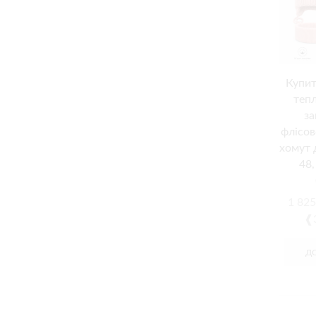
Купит
теп
за
флісов
хомут 
48
1 82
❰3
Д