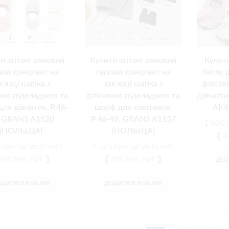
и оптом зимовий
Купити оптом зимовий
Купит
лий комплект на
теплий комплект на
теплу 
в’язці шапка з
зав’язці шапка з
флісов
ою підкладкою та
флісовою підкладкою та
дівчато
для дівчаток, Р.46-
шарф для хлопчиків,
AK6
, GRANS A1520
Р.46-48, GRANS A1557
1 600
г
(ПОЛЬЩА)
(ПОЛЬЩА)
❰32
5
грн.
за уп.(5 шт.)
1 525
грн.
за уп.(5 шт.)
65 грн./шт.❱
❰305 грн./шт.❱
ДОД
ОДАТИ В КОШИК
ДОДАТИ В КОШИК