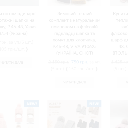
и оптом одинарні
Зимовий теплий
Купити
отажні шапки на
комплект з натуральним
тепли
ку, Р.46-48, Yaaas
помпоном на флісовій
зав
8/54 (Україна)
підкладці шапка та
флісово
хомут для хлопчика,
шарф дл
грн.
за уп.(5 шт.)
Р.46-48, VIVA 91062a
48,
05 грн./шт.❱
(УКРАЇНА, ЄНОТ)
(ПОЛЬ
2 150
грн.
750
грн.
за уп.
1 425
гр
ЧИТАТИ ДАЛІ
(5 шт.) ❰150 грн./шт.❱
(5 шт.
ЧИТАТИ ДАЛІ