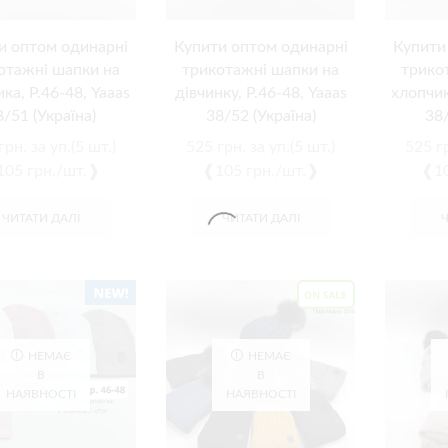
и оптом одинарні
Купити оптом одинарні
Купити
отажні шапки на
трикотажні шапки на
трико
ка, Р.46-48, Yaaas
дівчинку, Р.46-48, Yaaas
хлопчик
8/51 (Україна)
38/52 (Україна)
38/
грн.
за уп.(5 шт.)
525
грн.
за уп.(5 шт.)
525
г
05 грн./шт.❱
❰105 грн./шт.❱
❰10
ЧИТАТИ ДАЛІ
ЧИТАТИ ДАЛІ
НЕМАЄ
НЕМАЄ
В
В
НАЯВНОСТІ
НАЯВНОСТІ