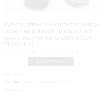
Купити оптом зимову теплу шапку-
шолом на флісовій підкладці для
хлопчиків, Р.46-48, GRANS AK159
(ПОЛЬЩА)
1 475
грн.
за уп.(5 шт.) ❰295 грн./шт.❱
ДОДАТИ В КОШИК
SKU:
AK159
Категорія:
Дитячі зимові шапки шоломи
Поділитися: