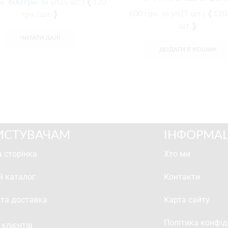
н.
600
грн.
за уп.(5 шт.) ❰120
600
грн.
за уп.(5 шт.) ❰120
грн./шт.❱
шт.❱
ЧИТАТИ ДАЛІ
ДОДАТИ В КОШИК
ИСТУВАЧАМ
ІНФОРМАЦ
 сторінка
Хто ми
й каталог
Контакти
 та доставка
Карта сайту
Політика конфід
 клієнтів