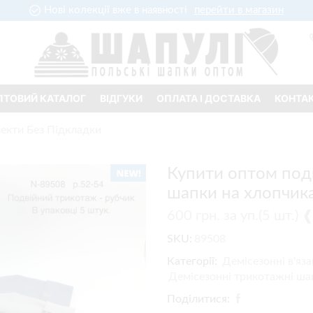
Нові колекції вже в наявності
перейти в магазин
ПТОВИЙ КАТАЛОГ
ВІДГУКИ
ОПЛАТА І ДОСТАВКА
КОНТА
лекти Без Підкладки
Купити оптом подв
шапки на хлопчика,
600
грн.
за уп.(5 шт.)
SKU:
89508
Категорії:
Демісезонні в'яз
Демісезонні трикотажні ша
Поділитися: