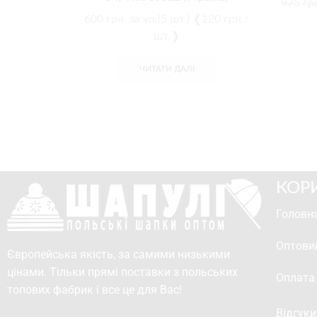
975
гр
600
грн.
за уп.(5 шт.) ❰120 грн./
шт.❱
ЧИТАТИ ДАЛІ
КОР
Головна
Оптови
Європейська якість, за самими низькими
цінами. Тільки прямі поставки з польських
Оплата
топових фабрик і все це для Вас!
Відгуки