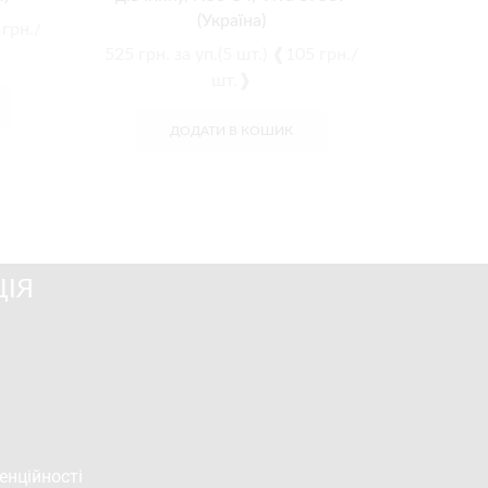
(Україна)
 грн./
650
грн.
525
грн.
за уп.(5 шт.) ❰105 грн./
шт.❱
ДОДАТИ В КОШИК
ІЯ
енційності