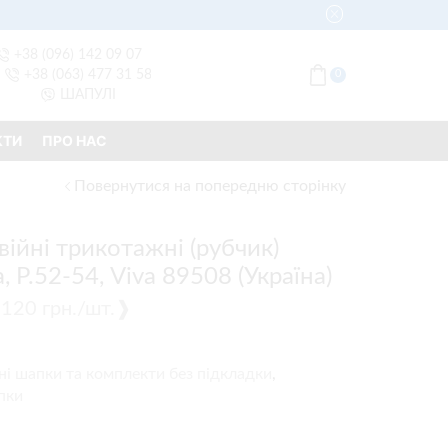
+38 (096) 142 09 07
+38 (063) 477 31 58
0
ШАПУЛІ
КТИ
ПРО НАС
Повернутися на попередню сторінку
ійні трикотажні (рубчик)
 Р.52-54, Viva 89508 (Україна)
 ❰120 грн./шт.❱
ані шапки та комплекти без підкладки
,
пки