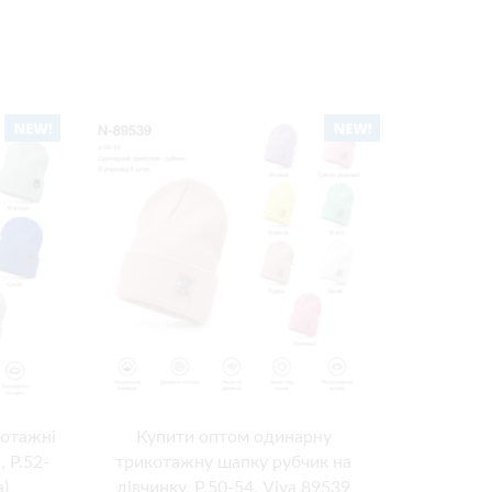
котажні
Купити оптом одинарну
Купити оп
, Р.52-
трикотажну шапку рубчик на
(рубчик) 
а)
дівчинку, Р.50-54, Viva 89539
50, 