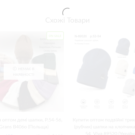
Схожі Товари
НЕМАЄ В
НАЯВНОСТІ
 оптом демі шапки, Р.54-56,
Купити оптом подвійні три
Grans B406o (Польща)
(рубчик) шапки на хлопчика
54, Viva 89520 (Україн