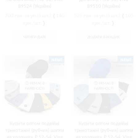
89524 (Україна)
89510 (Україна)
700
грн.
за уп.(5 шт.) ❰140
525
грн.
за уп.(5 шт.) ❰105
грн./шт.❱
грн./шт.❱
ЧИТАТИ ДАЛІ
ДОДАТИ В КОШИК
НЕМАЄ В
НЕМАЄ В
НАЯВНОСТІ
НАЯВНОСТІ
Купити оптом подвійні
Купити оптом подвійні
трикотажні (рубчик) шапки
трикотажні (рубчик) шапки
на хлопчика, Р.52-54, Viva
на хлопчика, Р.52-54, Viva