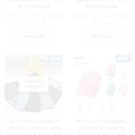
89506 (Україна)
90538 (Україна)
525
грн.
за уп.(5 шт.) ❰105
650
грн.
за уп.(5 шт.) ❰130
грн./шт.❱
грн./шт.❱
ЧИТАТИ ДАЛІ
ЧИТАТИ ДАЛІ
НЕМАЄ В
НАЯВНОСТІ
Купити оптом подвійні
Купити оптом подвійну
трикотажні (рубчик) шапки
трикотажну шапку на
на хлопчика, Р.48-50, Viva
дівчинку, Р.50-52, Viva