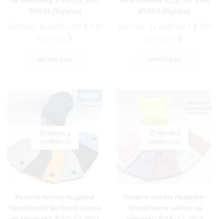
на хлопчика, Р.48-50, Viva
на хлопчика, Р.52-54, Viva
90534 (Україна)
89504 (Україна)
650
грн.
за уп.(5 шт.) ❰130
600
грн.
за уп.(5 шт.) ❰120
грн./шт.❱
грн./шт.❱
ЧИТАТИ ДАЛІ
ЧИТАТИ ДАЛІ
НЕМАЄ В
НЕМАЄ В
НАЯВНОСТІ
НАЯВНОСТІ
Купити оптом подвійні
Купити оптом подвійну
трикотажні (рубчик) шапки
трикотажну шапку на
на хлопчика, Р.50-52, Viva
дівчинку, Р.48-52, Viva