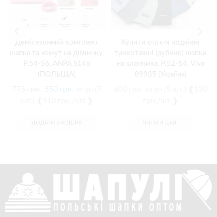
Демісезонний комплект
Купити оптом подвійні
шапка та хомут на дівчинку,
трикотажні (рубчик) шапки
Р.54-56, ANPA S14b
на хлопчика, Р.52-54, Viva
(ПОЛЬЩА)
89935 (Україна)
775
грн.
550
грн.
за уп.(5
600
грн.
за уп.(5 шт.) ❰120
шт.) ❰110 грн./шт.❱
грн./шт.❱
ДОДАТИ В КОШИК
ЧИТАТИ ДАЛІ