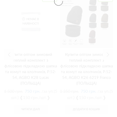
НЕМАЄ В
НАЯВНОСТІ
Купити оптом зимовий
Купити оптом зимовий
теплий комплект з
теплий комплект з
флісовою підкладкою шапка
флісовою підкладкою шапка
та хомут на хлопчиків, Р.52-
та хомут на хлопчиків, Р.52-
54, AGBO K28 Lucas
54, AGBO K26 6219 Franco
(ПОЛЬЩА)
(ПОЛЬЩА)
1 500
грн.
750
грн.
/за уп.(5
1 350
грн.
750
грн.
/за уп.(5
шт.) ❰150 грн./шт.❱
шт.) ❰150 грн./шт.❱
ЧИТАТИ ДАЛІ
ДОДАТИ В КОШИК