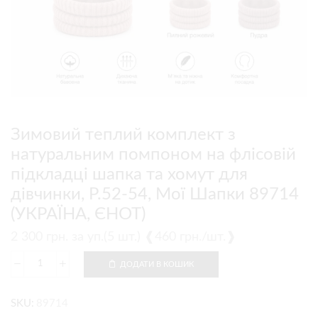
Зимовий теплий комплект з
натуральним помпоном на флісовій
підкладці шапка та хомут для
дівчинки, Р.52-54, Мої Шапки 89714
(УКРАЇНА, ЄНОТ)
2 300
грн.
за уп.(5 шт.) ❰460 грн./шт.❱
ДОДАТИ В КОШИК
SKU:
89714