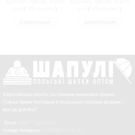
1 275
грн.
500
грн.
за уп.(5
1 275
грн.
500
грн.
за уп.(5
шт.) ❰100 грн./шт.❱
шт.) ❰100 грн./шт.❱
ДОДАТИ В КОШИК
ДОДАТИ В КОШИК
Європейська якість, за самими низькими цінами.
Тільки прямі поставки з польських топових фабрик і
все це для Вас!
Email: 
MSK777@ukr.net
Номер телефону: 
+38 096 142 09 07