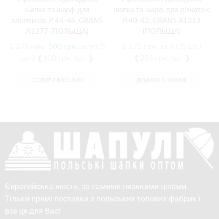
шапка та шарф для
шапка та шарф для дівчаток,
хлопчиків, Р.44-46, GRANS
Р.40-42, GRANS A1319
A1377 (ПОЛЬЩА)
(ПОЛЬЩА)
1 275
грн.
500
грн.
за уп.(5
1 175
грн.
за уп.(5 шт.)
шт.) ❰100 грн./шт.❱
❰235 грн./шт.❱
ДОДАТИ В КОШИК
ДОДАТИ В КОШИК
Європейська якість, за самими низькими цінами.
Тільки прямі поставки з польських топових фабрик і
все це для Вас!