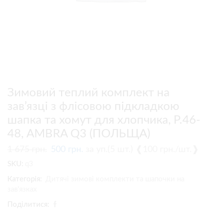
Зимовий теплий комплект на
зав’язці з флісовою підкладкою
шапка та хомут для хлопчика, Р.46-
48, AMBRA Q3 (ПОЛЬЩА)
1 675
грн.
500
грн.
за уп.(5 шт.) ❰100 грн./шт.❱
SKU:
q3
Категорія:
Дитячі зимові комплекти та шапочки на
зав'язках
Поділитися: