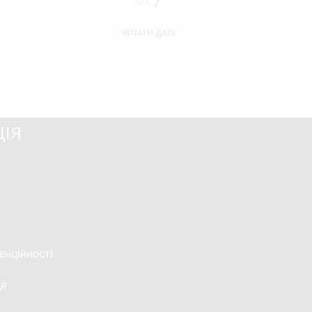
шт.❱
ЧИТАТИ ДАЛІ
ІЯ
енційності
ця