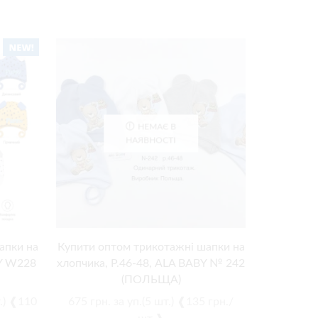
НЕМАЄ В
НАЯВНОСТІ
апки на
Купити оптом трикотажні шапки на
Купити оп
BY W228
хлопчика, Р.46-48, ALA BABY № 242
дівчинку
(ПОЛЬЩА)
т.) ❰110
675
грн.
за уп.(5 шт.) ❰135 грн./
825
грн.