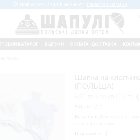
Нові колекції вже в наявності
перейти в магазин
ПТОВИЙ КАТАЛОГ
ВІДГУКИ
ОПЛАТА І ДОСТАВКА
КОНТА
ав'язках
Шапка на хлопчика
(ПОЛЬЩА)
675
грн.
за уп.(5 шт.)
SKU:
№ 222
Категорії:
Демісезонні трик
новонароджених
Поділитися: