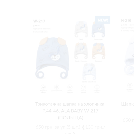
Трикотажна шапка на хлопчика,
Шапка
Р.44-46, ALA BABY W 217
(ПОЛЬЩА)
650
г
650
грн.
за уп.(5 шт.) ❰130 грн./