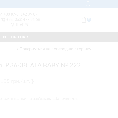
+38 (096) 142 09 07
+38 (063) 477 31 58
0
ШАПУЛІ
КТИ
ПРО НАС
Повернутися на попередню сторінку
, Р.36-38, ALA BABY № 222
 ❰135 грн./шт.❱
отажні шапки на зав'язках
,
Шапочки для