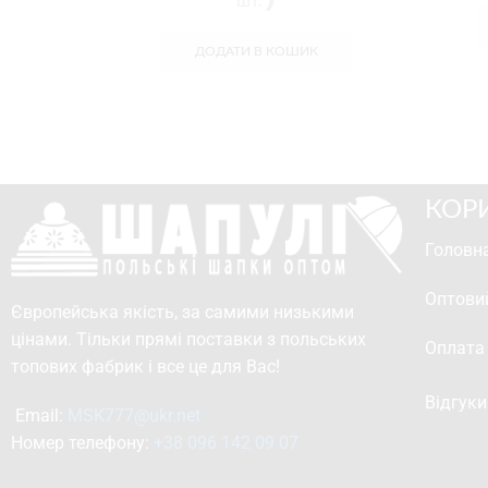
шт.❱
ДОДАТИ В КОШИК
КОР
Головна
Оптови
Європейська якість, за самими низькими
цінами. Тільки прямі поставки з польських
Оплата
топових фабрик і все це для Вас!
Відгуки
Email: 
MSK777@ukr.net
Номер телефону: 
+38 096 142 09 07