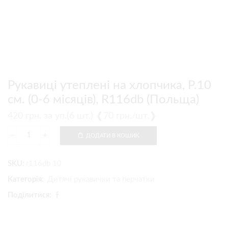
Рукавиці утеплені на хлопчика, Р.10
см. (0-6 місяців), R116db (Польща)
420
грн.
за уп.(6 шт.) ❰70 грн./шт.❱
ДОДАТИ В КОШИК
SKU:
r116db 10
Категорія:
Дитячі рукавички та перчатки
Поділитися: