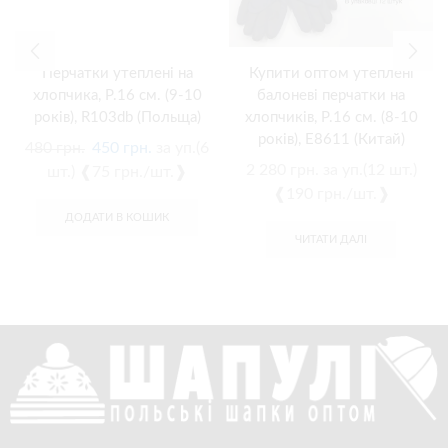
Перчатки утеплені на
Купити оптом утеплені
хлопчика, Р.16 см. (9-10
балоневі перчатки на
років), R103db (Польща)
хлопчиків, Р.16 см. (8-10
років), E8611 (Китай)
480
грн.
450
грн.
за уп.(6
2 280
грн.
за уп.(12 шт.)
шт.) ❰75 грн./шт.❱
❰190 грн./шт.❱
ДОДАТИ В КОШИК
ЧИТАТИ ДАЛІ