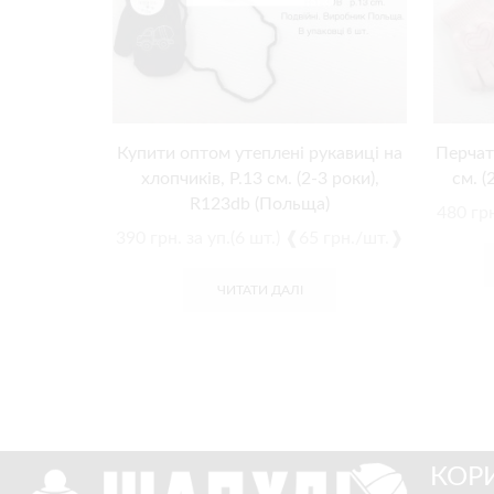
Купити оптом утеплені рукавиці на
Перчатк
хлопчиків, Р.13 см. (2-3 роки),
см. (
R123db (Польща)
480
грн
390
грн.
за уп.(6 шт.) ❰65 грн./шт.❱
ЧИТАТИ ДАЛІ
КОР