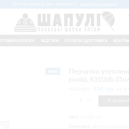
Нові колекції вже в наявності
перейти в магазин
ПТОВИЙ КАТАЛОГ
ВІДГУКИ
ОПЛАТА І ДОСТАВКА
КОНТА
Перчатки утеплені 
років), R103db (По
480
грн.
450
грн.
за у
ДОДАТИ 
SKU:
r103db 18
Категорія:
Дитячі рукавички