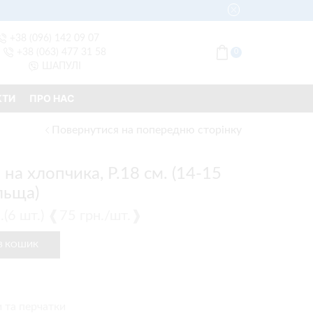
+38 (096) 142 09 07
+38 (063) 477 31 58
0
ШАПУЛІ
КТИ
ПРО НАС
Повернутися на попередню сторінку
на хлопчика, Р.18 см. (14-15
льща)
п.(6 шт.) ❰75 грн./шт.❱
В КОШИК
 та перчатки