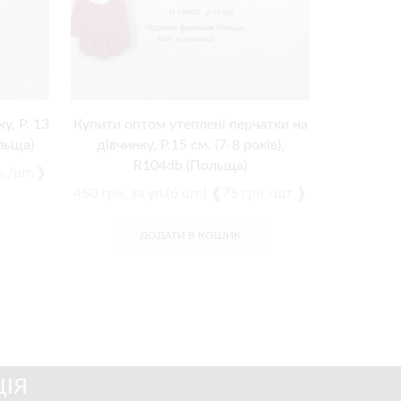
у, Р. 13
Купити оптом утеплені перчатки на
Рукавиці у
ольща)
дівчинку, Р.15 см. (7-8 років),
см. (4-6
R104db (Польща)
рн./шт.❱
420
грн.
з
450
грн.
за уп.(6 шт.) ❰75 грн./шт.❱
ДОДАТИ В КОШИК
ІЯ