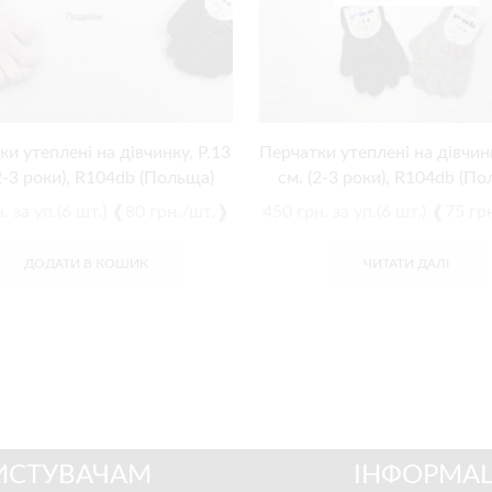
и утеплені на дівчинку, Р.13
Перчатки утеплені на дівчинк
2-3 роки), R104db (Польща)
см. (2-3 роки), R104db (П
.
за уп.(6 шт.) ❰80 грн./шт.❱
450
грн.
за уп.(6 шт.) ❰75 г
ДОДАТИ В КОШИК
ЧИТАТИ ДАЛІ
ИСТУВАЧАМ
ІНФОРМАЦ