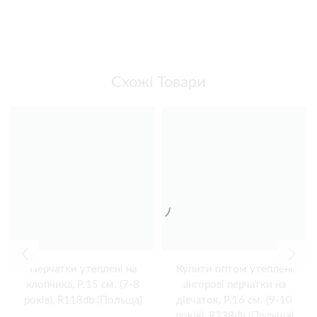
Схожі Товари
Перчатки утеплені на
Купити оптом утеплені
хлопчика, Р.15 см. (7-8
ангорові перчатки на
років), R118db (Польща)
дівчаток, Р.16 см. (9-10
років), R238db (Польща)