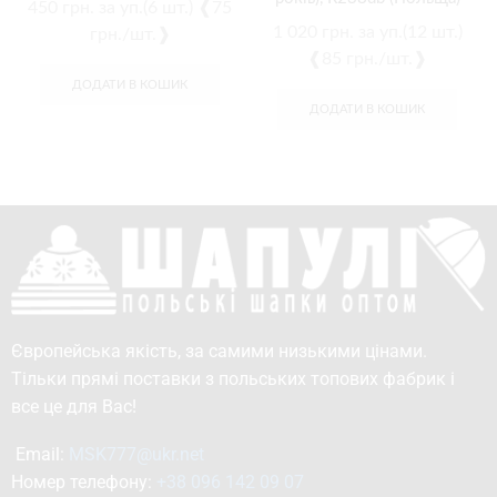
450
грн.
за уп.(6 шт.) ❰75
1 020
грн.
за уп.(12 шт.)
грн./шт.❱
❰85 грн./шт.❱
ДОДАТИ В КОШИК
ДОДАТИ В КОШИК
Європейська якість, за самими низькими цінами.
Тільки прямі поставки з польських топових фабрик і
все це для Вас!
Email: 
MSK777@ukr.net
Номер телефону: 
+38 096 142 09 07