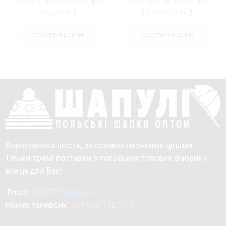
570
грн.
за уп.(6 шт.) ❰95
1 020
грн.
за уп.(12 шт.)
грн./шт.❱
❰85 грн./шт.❱
ДОДАТИ В КОШИК
ДОДАТИ В КОШИК
Європейська якість, за самими низькими цінами.
Тільки прямі поставки з польських топових фабрик і
все це для Вас!
Email: 
MSK777@ukr.net
Номер телефону: 
+38 096 142 09 07