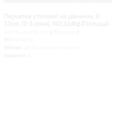
Перчатки утеплені на дівчинку, Р.
13см. (2-3 роки), R011adbg (Польща)
420
грн.
за уп.(6 шт.) ❰70 грн./шт.❱
SKU:
r011adb-1g
Категорія:
Дитячі рукавички та перчатки
Поділитися: