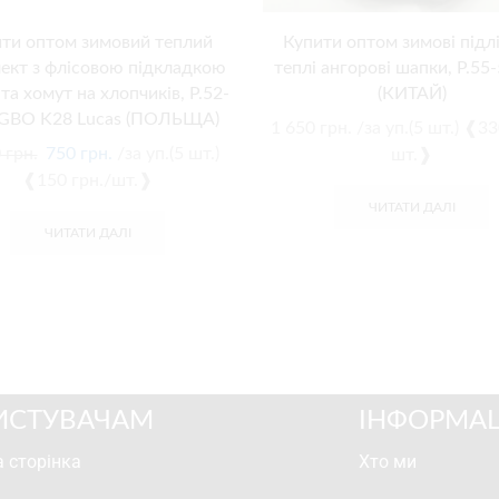
ти оптом зимовий теплий
Купити оптом зимові підлі
ект з флісовою підкладкою
теплі ангорові шапки, Р.55
та хомут на хлопчиків, Р.52-
(КИТАЙ)
AGBO K28 Lucas (ПОЛЬЩА)
1 650
грн.
/за уп.(5 шт.) ❰33
0
грн.
750
грн.
/за уп.(5 шт.)
шт.❱
❰150 грн./шт.❱
ЧИТАТИ ДАЛІ
ЧИТАТИ ДАЛІ
ИСТУВАЧАМ
ІНФОРМАЦ
 сторінка
Хто ми