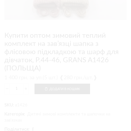
Купити оптом зимовий теплий
комплект на зав’язці шапка з
флісовою підкладкою та шарф для
дівчаток, Р.44-46, GRANS A1426
(ПОЛЬЩА)
1 400
грн.
за уп.(5 шт.) ❰280 грн./шт.❱
ДОДАТИ В КОШИК
SKU:
a1426
Категорія:
Дитячі зимові комплекти та шапочки на
зав'язках
Поділитися: