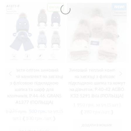
Купити оптом зимовий
Зимовий теплий комплект
теплий комплект на зав’язці
на зав’язці з флісовою
з флісовою підкладкою
підкладкою шапка та хомут
шапка та шарф для
на дівчаток, Р.40-42 AGBO
хлопчиків, Р.44-46, GRANS
K32 5291 Bria (ПОЛЬЩА)
A1377 (ПОЛЬЩА)
1 950
грн.
за уп.(5 шт.)
1 275
грн.
500
грн.
за уп.(5
❰390 грн./шт.❱
шт.) ❰100 грн./шт.❱
ДОДАТИ В КОШИК