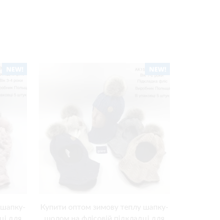
 шапку-
Купити оптом зимову теплу шапку-
Купити оп
ці для
шолом на флісовій підкладці для
шолом на