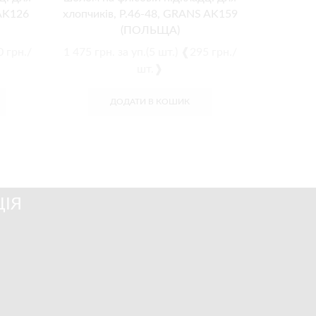
 AK126
хлопчиків, Р.46-48, GRANS AK159
дівчато
(ПОЛЬЩА)
0 грн./
1 475
грн.
за уп.(5 шт.) ❰295 грн./
1 350
грн
шт.❱
ДОДАТИ В КОШИК
ІЯ