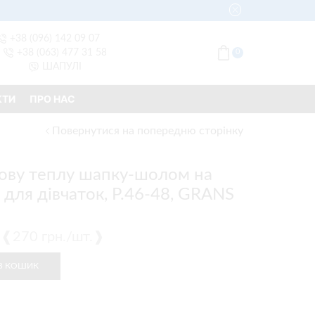
+38 (096) 142 09 07
+38 (063) 477 31 58
0
ШАПУЛІ
КТИ
ПРО НАС
Повернутися на попередню сторінку
ову теплу шапку-шолом на
 для дівчаток, Р.46-48, GRANS
.) ❰270 грн./шт.❱
В КОШИК