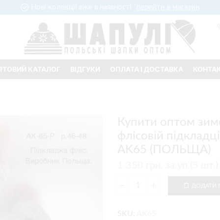
Нові колекції вже в наявності
перейти в магазин
ПТОВИЙ КАТАЛОГ
ВІДГУКИ
ОПЛАТА І ДОСТАВКА
КОНТА
Купити оптом зим
флісовій підкладці
AK65 (ПОЛЬЩА)
1 350
грн.
за уп.(5 шт
ДОДАТИ 
SKU:
AK65