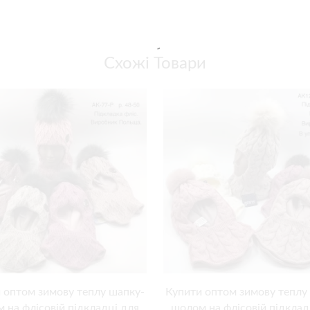
Схожі Товари
 оптом зимову теплу шапку-
Купити оптом зимову теплу
 на флісовій підкладці для
шолом на флісовій підклад