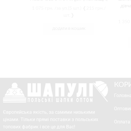
дівч
1 075
грн.
/за уп.(5 шт.) ❰215 грн./
шт.❱
1 350
ДОДАТИ В КОШИК
КОР
Головна
Оптови
Європейська якість, за самими низькими
цінами. Тільки прямі поставки з польських
Оплата
топових фабрик і все це для Вас!