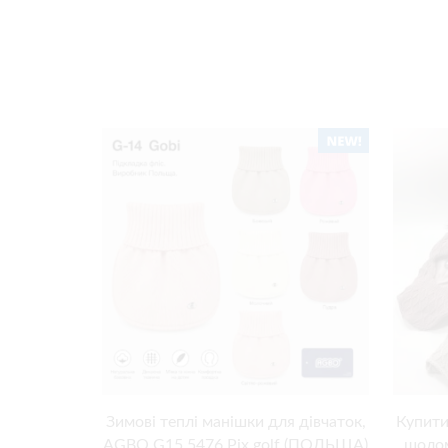
Зимові теплі манішки для дівчаток,
Купити
AGBO G15 5476 Pix golf (ПОЛЬЩА)
шолом