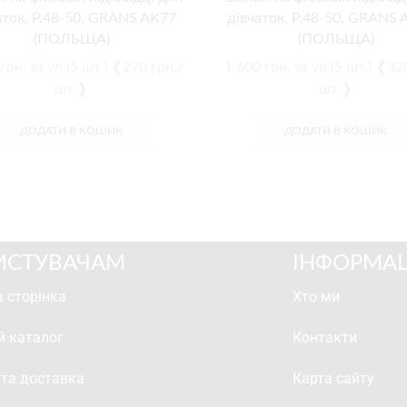
аток, Р.48-50, GRANS AK77
дівчаток, Р.48-50, GRANS
(ПОЛЬЩА)
(ПОЛЬЩА)
грн.
за уп.(5 шт.) ❰270 грн./
1 600
грн.
за уп.(5 шт.) ❰32
шт.❱
шт.❱
ДОДАТИ В КОШИК
ДОДАТИ В КОШИК
ИСТУВАЧАМ
ІНФОРМАЦ
 сторінка
Хто ми
й каталог
Контакти
 та доставка
Карта сайту