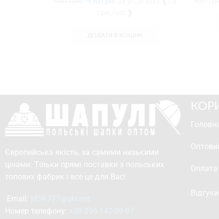
480
грн.
450
грн.
за уп.(6 шт.) ❰75
450
грн
грн./шт.❱
ДОДАТИ В КОШИК
КОР
Головна
Оптови
Європейська якість, за самими низькими
цінами. Тільки прямі поставки з польських
Оплата
топових фабрик і все це для Вас!
Відгуки
Email: 
MSK777@ukr.net
Номер телефону: 
+38 096 142 09 07