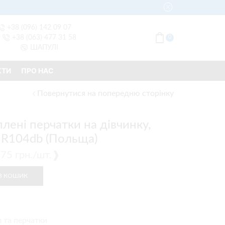
+38 (096) 142 09 07
+38 (063) 477 31 58
0
ШАПУЛІ
КТИ
ПРО НАС
Повернутися на попередню сторінку
лені перчатки на дівчинку,
), R104db (Польща)
 ❰75 грн./шт.❱
В КОШИК
 та перчатки