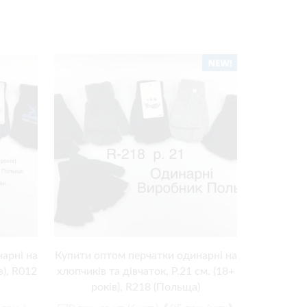
арні на
Купити оптом перчатки одинарні на
Перчатки у
в), R012
хлопчиків та дівчаток, Р.21 см. (18+
см. (2-3
років), R218 (Польща)
450
грн.
з