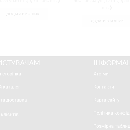
.
за уп.(6 шт.) ❰75 грн./шт.❱
660
грн.
за уп.(12 шт.) ❰55
шт.❱
ДОДАТИ В КОШИК
ДОДАТИ В КОШИК
ИСТУВАЧАМ
ІНФОРМАЦ
 сторінка
Хто ми
й каталог
Контакти
 та доставка
Карта сайту
Політика конфід
 клієнтів
Розмірна табли