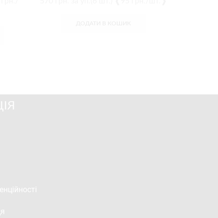
 грн./
570
грн.
за уп.(6 шт.) ❰95 грн./шт.❱
ДОДАТИ В КОШИК
ІЯ
енційності
ця