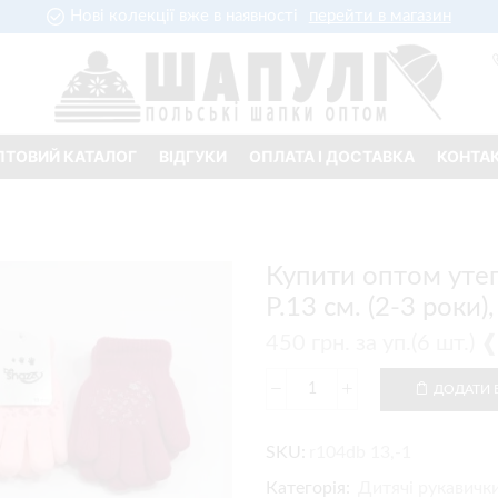
Нові колекції вже в наявності
перейти в магазин
ПТОВИЙ КАТАЛОГ
ВІДГУКИ
ОПЛАТА І ДОСТАВКА
КОНТА
Купити оптом утеп
Р.13 см. (2-3 роки
450
грн.
за уп.(6 шт.)
ДОДАТИ 
SKU:
r104db 13,-1
Категорія:
Дитячі рукавички