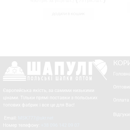
450
грн.
за уп.(6 шт.) ❰75 грн./шт.❱
ДОДАТИ В КОШИК
КОР
Головна
Оптови
Європейська якість, за самими низькими
цінами. Тільки прямі поставки з польських
Оплата
топових фабрик і все це для Вас!
Відгуки
Email: 
MSK777@ukr.net
Номер телефону: 
+38 096 142 09 07