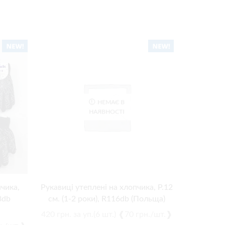
НЕМАЄ В
НАЯВНОСТІ
чика,
Рукавиці утеплені на хлопчика, Р.12
Купити оп
8db
см. (1-2 роки), R116db (Польща)
дівчаток
420
грн.
за уп.(6 шт.) ❰70 грн./шт.❱