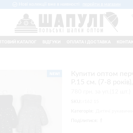
Нові колекції вже в наявності
перейти в магазин
ПТОВИЙ КАТАЛОГ
ВІДГУКИ
ОПЛАТА І ДОСТАВКА
КОНТА
Купити оптом перч
Р.15 см. (7-8 років
780
грн.
за уп.(12 шт.
SKU:
r162 15
Категорія:
Дитячі рукавички
Поділитися: