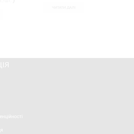
рн./шт.❱
660
грн.
ЧИТАТИ ДАЛІ
ІЯ
енційності
ця