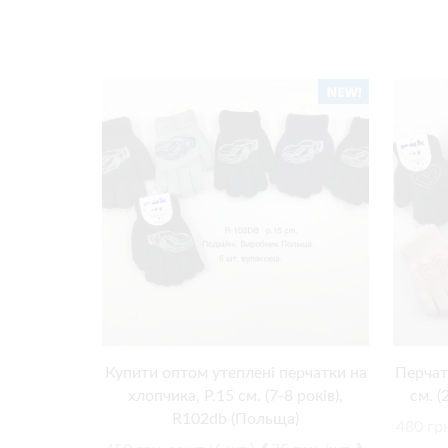
Купити оптом утеплені перчатки на
Перчатк
хлопчика, Р.15 см. (7-8 років),
см. (
R102db (Польща)
480
грн