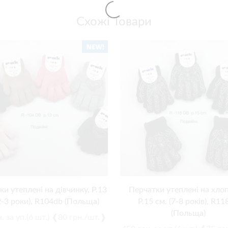
Схожі Товари
и утеплені на дівчинку, Р.13
Перчатки утеплені на хлоп
2-3 роки), R104db (Польща)
Р.15 см. (7-8 років), R11
(Польща)
.
за уп.(6 шт.) ❰80 грн./шт.❱