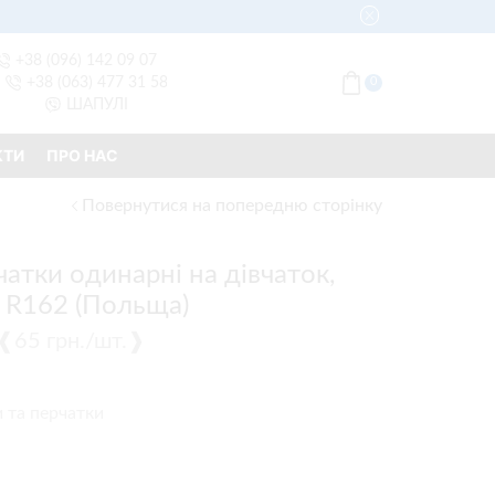
+38 (096) 142 09 07
+38 (063) 477 31 58
0
ШАПУЛІ
КТИ
ПРО НАС
Повернутися на попередню сторінку
атки одинарні на дівчаток,
), R162 (Польща)
) ❰65 грн./шт.❱
 та перчатки