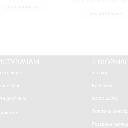
450
грн.
за уп.(6 шт.) ❰75 г
ДОДАТИ В КОШИК
ДОДАТИ В КОШИК
ИСТУВАЧАМ
ІНФОРМАЦ
 сторінка
Хто ми
й каталог
Контакти
 та доставка
Карта сайту
Політика конфід
 клієнтів
Розмірна табли