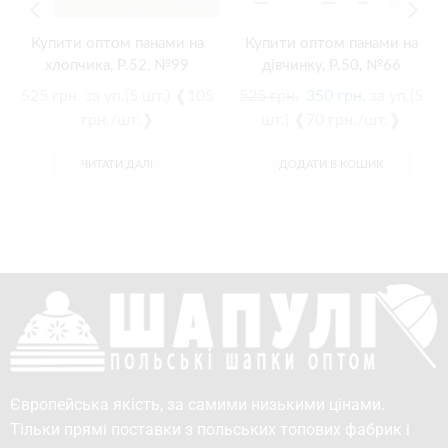
Купити оптом панами на
Купити оптом панами на
хлопчика, Р.52, №99
дівчинку, Р.50, №66
525
грн.
за уп.(5 шт.) ❰105
525
грн.
350
грн.
за уп.(5
грн./шт.❱
шт.) ❰70 грн./шт.❱
ЧИТАТИ ДАЛІ
ДОДАТИ В КОШИК
Європейська якість, за самими низькими цінами.
Тільки прямі поставки з польських топових фабрик і