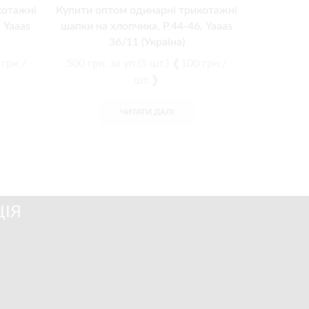
котажні
Купити оптом одинарні трикотажні
Купити оп
 Yaaas
шапки на хлопчика, Р.44-46, Yaaas
шапки на 
36/11 (Україна)
 грн./
500
грн.
за уп.(5 шт.) ❰100 грн./
500
грн.
шт.❱
ЧИТАТИ ДАЛІ
ІЯ