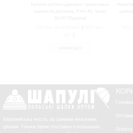
Купити оптом одинарні трикотажні
Купити
шапки на дівчинку, Р.44-46, Yaaas
шапки 
36/47 (Україна)
525
грн.
за уп.(5 шт.) ❰105 грн./
525
г
шт.❱
ЧИТАТИ ДАЛІ
КОР
Головна
Оптови
Європейська якість, за самими низькими
цінами. Тільки прямі поставки з польських
Оплата