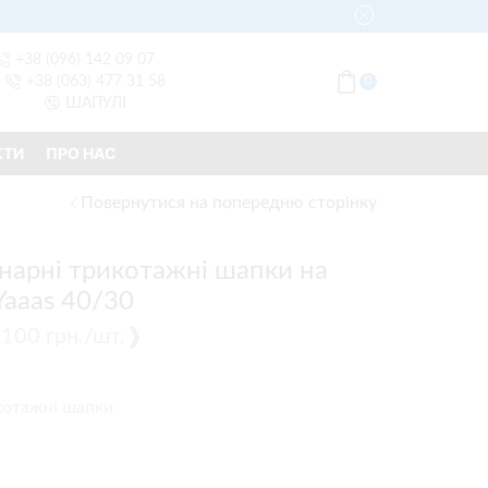
+38 (096) 142 09 07
+38 (063) 477 31 58
0
ШАПУЛІ
КТИ
ПРО НАС
Повернутися на попередню сторінку
нарні трикотажні шапки на
 Yaaas 40/30
 ❰100 грн./шт.❱
котажні шапки