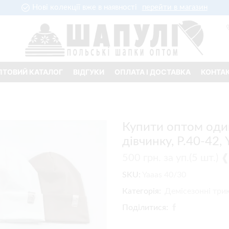
Нові колекції вже в наявності
перейти в магазин
ПТОВИЙ КАТАЛОГ
ВІДГУКИ
ОПЛАТА І ДОСТАВКА
КОНТА
Купити оптом оди
дівчинку, Р.40-42,
500
грн.
за уп.(5 шт.)
SKU:
Yaaas 40/30
Категорія:
Демісезонні три
Поділитися: