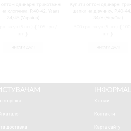
 оптом одинарні трикотажні
Купити оптом одинарні три
на хлопчика, Р.40-42, Yaaas
шапки на дівчинку, Р.40-44,
34/45 (Україна)
34/6 (Україна)
рн.
за уп.(5 шт.) ❰105 грн./
500
грн.
за уп.(5 шт.) ❰100
шт.❱
шт.❱
ЧИТАТИ ДАЛІ
ЧИТАТИ ДАЛІ
ИСТУВАЧАМ
ІНФОРМАЦ
 сторінка
Хто ми
й каталог
Контакти
 та доставка
Карта сайту