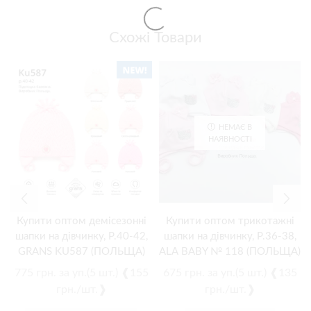
Схожі Товари
НЕМАЄ В
НАЯВНОСТІ
Купити оптом демісезонні
Купити оптом трикотажні
шапки на дівчинку, Р.40-42,
шапки на дівчинку, Р.36-38,
GRANS KU587 (ПОЛЬЩА)
ALA BABY № 118 (ПОЛЬЩА)
775
грн.
за уп.(5 шт.) ❰155
675
грн.
за уп.(5 шт.) ❰135
грн./шт.❱
грн./шт.❱