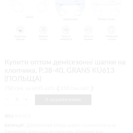
Купити оптом демісезонні шапки на
хлопчика, Р.38-40, GRANS KU613
(ПОЛЬЩА)
750
грн.
за уп.(5 шт.) ❰150 грн./шт.❱
ДОДАТИ В КОШИК
SKU:
KU 613
Категорії:
Демісезонні в’язані шапки та комплекти на
бавовняній підкладці на зав'язках
,
Шапочки для