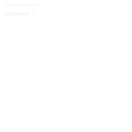
новонароджених
Поділитися: