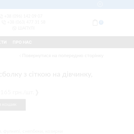
+38 (096) 142 09 07
+38 (063) 477 31 58
0
ШАПУЛІ
КТИ
ПРО НАС
Повернутися на попередню сторінку
болку з сіткою на дівчинку,
 ❰165 грн./шт.❱
В КОШИК
, фулкепі, снепбеки, козирки