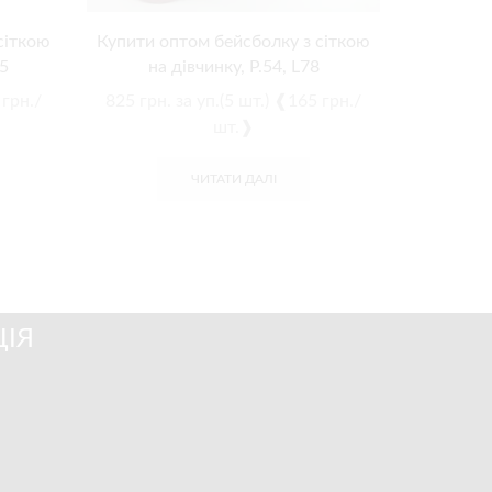
сіткою
Купити оптом бейсболку з сіткою
Купит
5
на дівчинку, Р.54, L78
хл
 грн./
825
грн.
за уп.(5 шт.) ❰165 грн./
550
грн.
шт.❱
ЧИТАТИ ДАЛІ
ІЯ