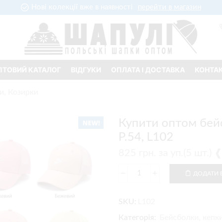
Нові колекції вже в наявності
перейти в магазин
ПТОВИЙ КАТАЛОГ
ВІДГУКИ
ОПЛАТА І ДОСТАВКА
КОНТА
и, Козирки
Купити оптом бейс
Р.54, L102
825
грн.
за уп.(5 шт.)
ДОДАТИ 
SKU:
L102
Категорія:
Бейсболки, кепки