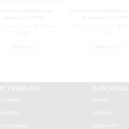
пити оптом бейсболку на
Купити оптом бейсболку з 
дівчинку, Р.54, №64
на хлопчика, Р.52, №1
рн.
за уп.(5 шт.) ❰110 грн./
575
грн.
за уп.(5 шт.) ❰115
шт.❱
шт.❱
ЧИТАТИ ДАЛІ
ЧИТАТИ ДАЛІ
ИСТУВАЧАМ
ІНФОРМАЦ
 сторінка
Хто ми
й каталог
Контакти
 та доставка
Карта сайту