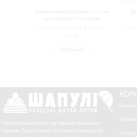
Купити оптом бейсболку з сіткою
Ку
на хлопчика, Р.52, №23a
550
грн.
за уп.(5 шт.) ❰110 грн./
550
г
шт.❱
ЧИТАТИ ДАЛІ
КОР
Головна
Оптови
Європейська якість, за самими низькими
цінами. Тільки прямі поставки з польських
Оплата