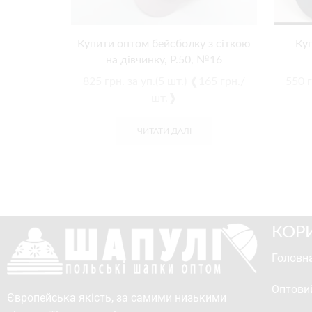
Купити оптом бейсболку з сіткою
Ку
на дівчинку, Р.50, №16
825
грн.
за уп.(5 шт.) ❰165 грн./
550
г
шт.❱
ЧИТАТИ ДАЛІ
КОР
Головна
Оптови
Європейська якість, за самими низькими