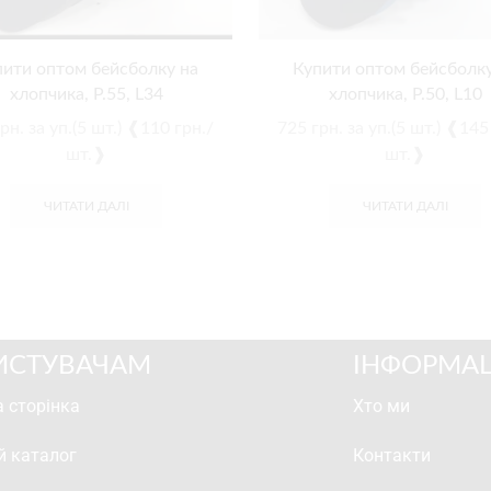
пити оптом бейсболку на
Купити оптом бейсболку
хлопчика, Р.55, L34
хлопчика, Р.50, L10
рн.
за уп.(5 шт.) ❰110 грн./
725
грн.
за уп.(5 шт.) ❰145
шт.❱
шт.❱
ЧИТАТИ ДАЛІ
ЧИТАТИ ДАЛІ
ИСТУВАЧАМ
ІНФОРМАЦ
 сторінка
Хто ми
й каталог
Контакти