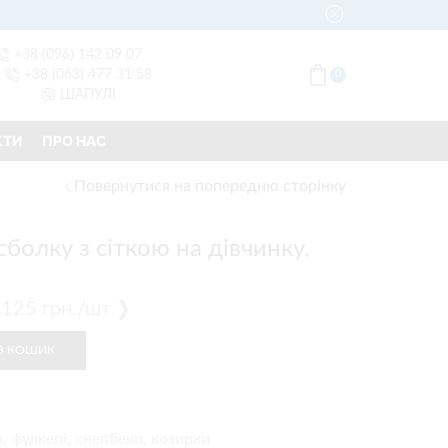
+38 (096) 142 09 07
+38 (063) 477 31 58
0
ШАПУЛІ
КТИ
ПРО НАС
Повернутися на попередню сторінку
болку з сіткою на дівчинку,
 ❰125 грн./шт.❱
В КОШИК
, фулкепі, снепбеки, козирки