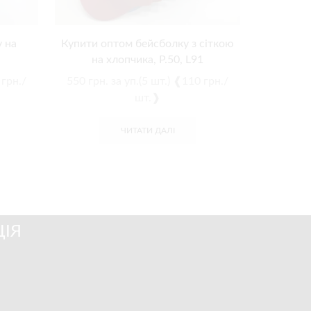
 на
Купити оптом бейсболку з сіткою
Купит
на хлопчика, Р.50, L91
хл
 грн./
550
грн.
за уп.(5 шт.) ❰110 грн./
550
грн.
шт.❱
ЧИТАТИ ДАЛІ
ІЯ