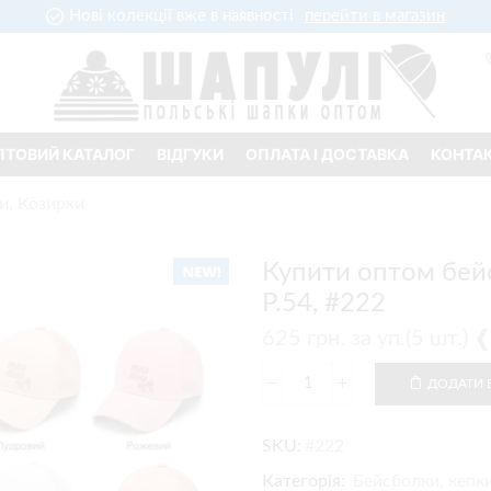
Нові колекції вже в наявності
перейти в магазин
ПТОВИЙ КАТАЛОГ
ВІДГУКИ
ОПЛАТА І ДОСТАВКА
КОНТА
и, Козирки
Купити оптом бейс
Р.54, #222
625
грн.
за уп.(5 шт.)
ДОДАТИ 
SKU:
#222
Категорія:
Бейсболки, кепки