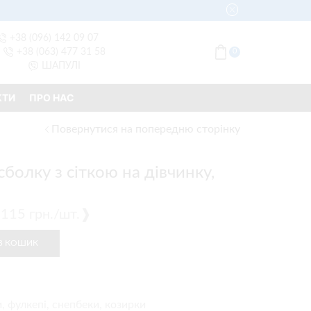
+38 (096) 142 09 07
+38 (063) 477 31 58
0
ШАПУЛІ
КТИ
ПРО НАС
Повернутися на попередню сторінку
болку з сіткою на дівчинку,
 ❰115 грн./шт.❱
В КОШИК
, фулкепі, снепбеки, козирки