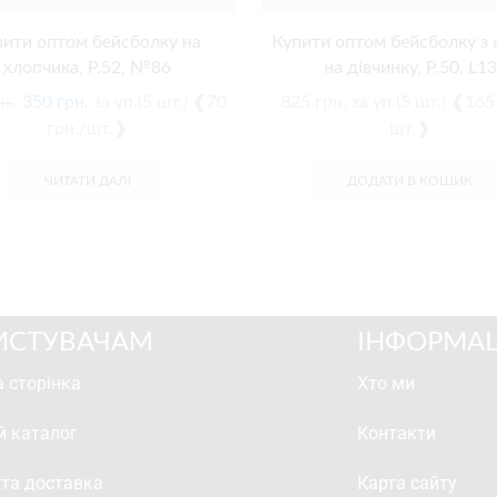
пити оптом бейсболку на
Купити оптом бейсболку з 
хлопчика, Р.52, №86
на дівчинку, Р.50, L13
н.
350
грн.
за уп.(5 шт.) ❰70
825
грн.
за уп.(5 шт.) ❰165
грн./шт.❱
шт.❱
ЧИТАТИ ДАЛІ
ДОДАТИ В КОШИК
ИСТУВАЧАМ
ІНФОРМАЦ
 сторінка
Хто ми
й каталог
Контакти
 та доставка
Карта сайту