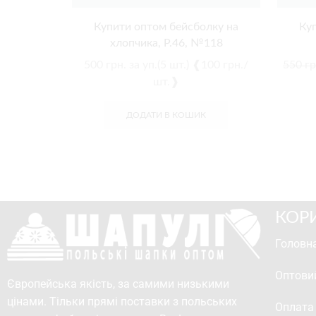
Купити оптом бейсболку на
Ку
хлопчика, Р.46, №118
500
грн.
за уп.(5 шт.) ❰100 грн./
550
гр
шт.❱
ДОДАТИ В КОШИК
КОР
Головна
Оптови
Європейська якість, за самими низькими
цінами. Тільки прямі поставки з польських
Оплата