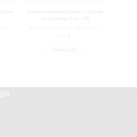
сіткою
Купити оптом бейсболку з сіткою
Купити о
на дівчинку, Р.54, L78
на 
 грн./
825
грн.
за уп.(5 шт.) ❰165 грн./
725
грн.
шт.❱
ЧИТАТИ ДАЛІ
ІЯ