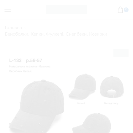
0
Головна
Бейсболки, Кепки, Фулкепі, Снепбеки, Козирки