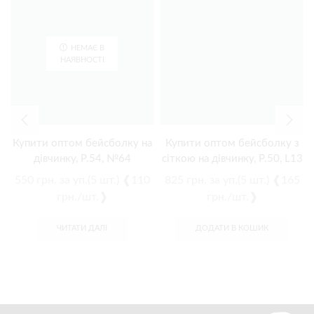
НЕМАЄ В
НАЯВНОСТІ
Купити оптом бейсболку на
Купити оптом бейсболку з
дівчинку, Р.54, №64
сіткою на дівчинку, Р.50, L13
550
грн.
за уп.(5 шт.) ❰110
825
грн.
за уп.(5 шт.) ❰165
грн./шт.❱
грн./шт.❱
ЧИТАТИ ДАЛІ
ДОДАТИ В КОШИК