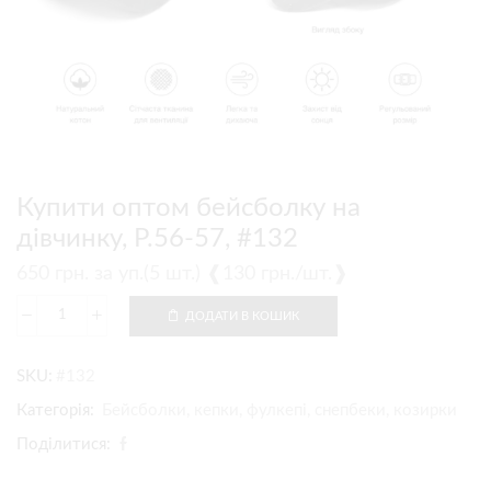
Купити оптом бейсболку на
дівчинку, Р.56-57, #132
650
грн.
за уп.(5 шт.) ❰130 грн./шт.❱
ДОДАТИ В КОШИК
SKU:
#132
Категорія:
Бейсболки, кепки, фулкепі, снепбеки, козирки
Поділитися: