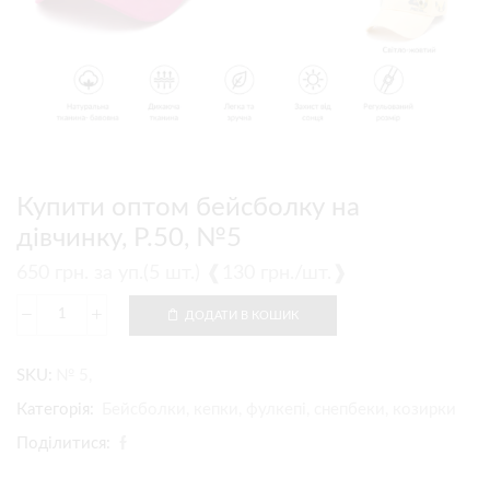
Купити оптом бейсболку на
дівчинку, Р.50, №5
650
грн.
за уп.(5 шт.) ❰130 грн./шт.❱
ДОДАТИ В КОШИК
SKU:
№ 5,
Категорія:
Бейсболки, кепки, фулкепі, снепбеки, козирки
Поділитися: