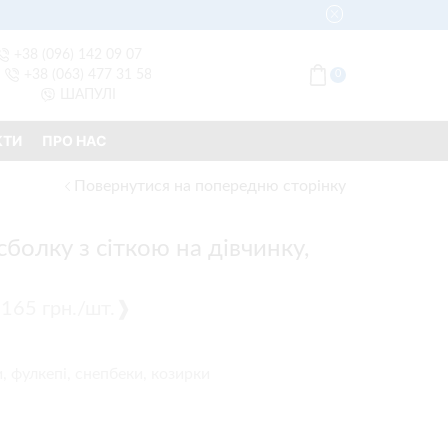
+38 (096) 142 09 07
+38 (063) 477 31 58
0
ШАПУЛІ
КТИ
ПРО НАС
Повернутися на попередню сторінку
болку з сіткою на дівчинку,
 ❰165 грн./шт.❱
, фулкепі, снепбеки, козирки