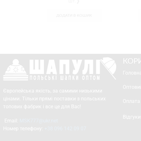
шт.❱
ДОДАТИ В КОШИК
КОР
Головна
Оптови
Європейська якість, за самими низькими
цінами. Тільки прямі поставки з польських
Оплата
топових фабрик і все це для Вас!
Відгуки
Email: 
MSK777@ukr.net
Номер телефону: 
+38 096 142 09 07