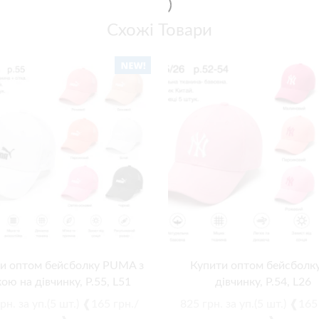
Схожі Товари
и оптом бейсболку PUMA з
Купити оптом бейсболку
кою на дівчинку, Р.55, L51
дівчинку, Р.54, L26
рн.
за уп.(5 шт.) ❰165 грн./
825
грн.
за уп.(5 шт.) ❰165