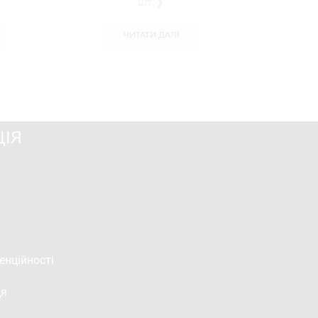
шт.❱
ЧИТАТИ ДАЛІ
ІЯ
енційності
ця