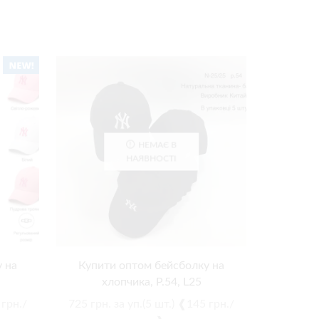
НЕМАЄ В
НАЯВНОСТІ
 на
Купити оптом бейсболку на
Купити о
хлопчика, Р.54, L25
на 
 грн./
725
грн.
за уп.(5 шт.) ❰145 грн./
600
грн.