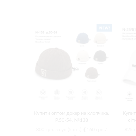
Купити оптом докер на хлопчика,
Купит
Р.50-54, №138
сіт
800
грн.
за уп.(5 шт.) ❰160 грн./
825
г