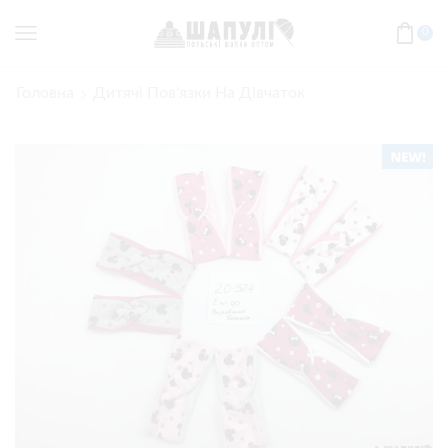
0
Головна
Дитячі Пов'язки На Дівчаток