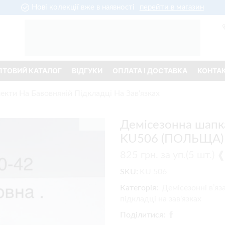
Нові колекції вже в наявності
перейти в магазин
ПТОВИЙ КАТАЛОГ
ВІДГУКИ
ОПЛАТА І ДОСТАВКА
КОНТА
екти На Бавовняній Підкладці На Зав'язках
Демісезонна шапка
KU506 (ПОЛЬЩА)
825
грн.
за уп.(5 шт.)
SKU:
KU 506
Категорія:
Демісезонні в’яз
підкладці на зав'язках
Поділитися: