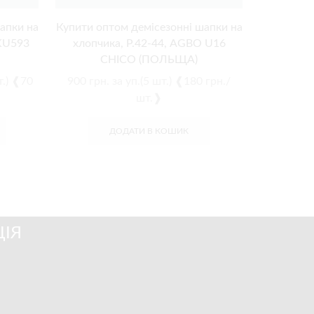
апки на
Купити оптом демісезонні шапки на
Купити оп
 KU593
хлопчика, Р.42-44, AGBO U16
хлопчика
CHICO (ПОЛЬЩА)
т.) ❰70
900
грн.
за уп.(5 шт.) ❰180 грн./
850
грн.
шт.❱
ДОДАТИ В КОШИК
ІЯ