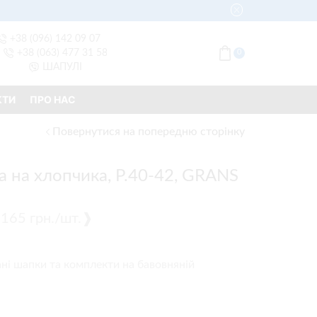
+38 (096) 142 09 07
+38 (063) 477 31 58
0
ШАПУЛІ
КТИ
ПРО НАС
Повернутися на попередню сторінку
 на хлопчика, Р.40-42, GRANS
 ❰165 грн./шт.❱
ані шапки та комплекти на бавовняній