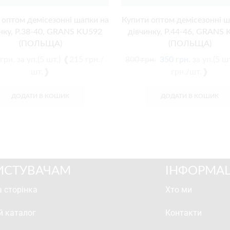
 оптом демісезонні шапки на
Купити оптом демісезонні ш
нку, Р.38-40, GRANS KU592
дівчинку, Р.44-46, GRANS
(ПОЛЬЩА)
(ПОЛЬЩА)
грн.
за уп.(5 шт.) ❰215 грн./
800
грн.
350
грн.
за уп.(5 ш
шт.❱
грн./шт.❱
ДОДАТИ В КОШИК
ДОДАТИ В КОШИК
ИСТУВАЧАМ
ІНФОРМАЦ
 сторінка
Хто ми
й каталог
Контакти