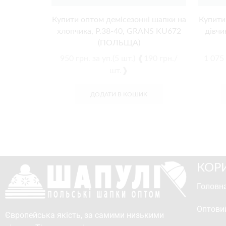
Купити оптом демісезонні шапки на
Купити
хлопчика, Р.38-40, GRANS KU672
дівчи
(ПОЛЬЩА)
950
грн.
за уп.(5 шт.) ❰190 грн./
1 075
шт.❱
ДОДАТИ В КОШИК
КОР
Головна
Оптови
Європейська якість, за самими низькими