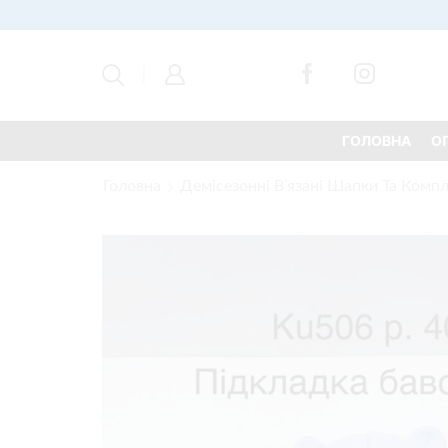
ГОЛОВНА
О
Головна
Демісезонні В’язані Шапки Та Компл